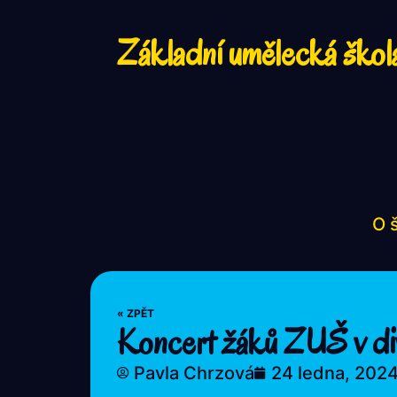
Základní umělecká škol
O 
« ZPĚT
Koncert žáků ZUŠ v div
Pavla Chrzová
24 ledna, 202