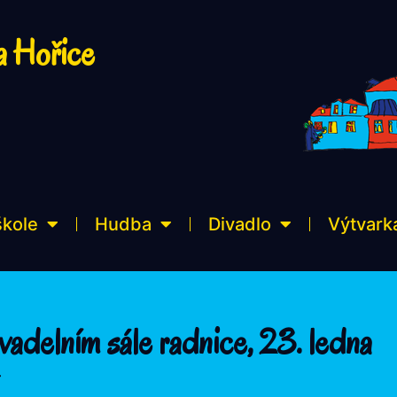
a Hořice
škole
Hudba
Divadlo
Výtvark
adelním sále radnice, 23. ledna
4