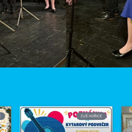
E
ZUŠ HOŘICE