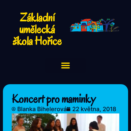
Základní
umělecká
škola Hořice
Koncert pro maminky
Blanka Bihelerová
22 května, 2018