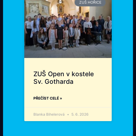
ZUŠ HOŘICE
ZUŠ Open v kostele
Sv. Gotharda
PŘEČÍST CELÉ »
Blanka Bihelerová
5. 6. 2026