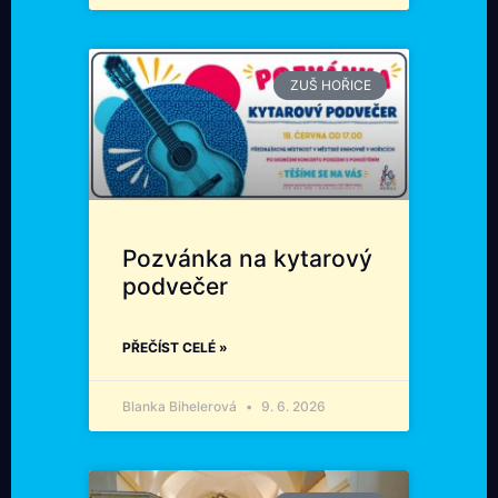
ZUŠ HOŘICE
Pozvánka na kytarový
podvečer
PŘEČÍST CELÉ »
Blanka Bihelerová
9. 6. 2026