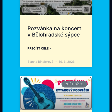
Pozvánka na koncert
v Bělohradské sýpce
PŘEČÍST CELÉ »
Blanka Bihelerová
19. 6. 2026
ZUŠ HOŘICE