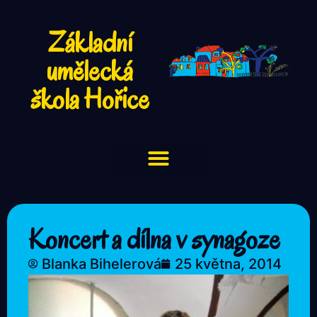
Základní
umělecká
škola Hořice
Koncert a dílna v synagoze
Blanka Bihelerová
25 května, 2014