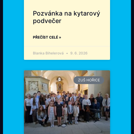
Pozvánka na kytarový
podvečer
PŘEČÍST CELÉ »
Blanka Bihelerová
9. 6. 2026
ZUŠ HOŘICE