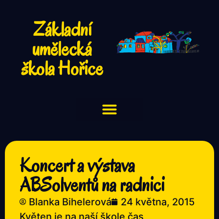
Základní
umělecká
škola Hořice
Koncert a výstava
ABSolventů na radnici
Blanka Bihelerová
24 května, 2015
Květen je na naší škole čas