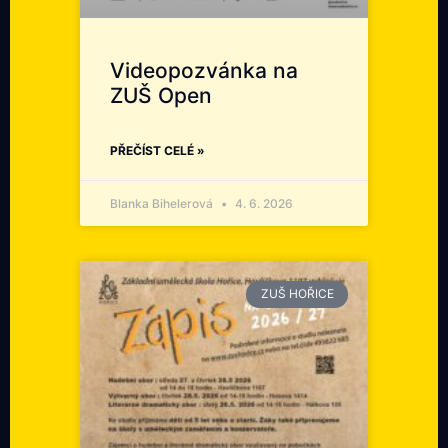
Videopozvánka na
ZUŠ Open
PŘEČÍST CELÉ »
Blanka Bihelerová
4. 6. 2026
ZUŠ HOŘICE