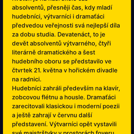
absolventů, přesněji čas, kdy mladí
hudebníci, výtvarníci i dramaťáci
předvedou veřejnosti svá nejlepší díla
za dobu studia. Devatenáct, to je
devět absolventů výtvarného, čtyři
literárně dramatického a šest
hudebního oboru se představilo ve
čtvrtek 21. května v hořickém divadle
na radnici.
Hudebníci zahráli především na klavír,
zobcovou flétnu a housle. Dramaťáci
zarecitovali klasickou i moderní poezii
a ještě zahrají v červnu další
představení. Výtvarníci opět vystavili
své majstrštyky v prostorách foyeru