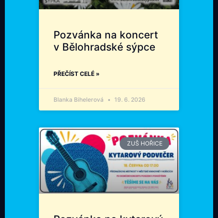
Pozvánka na koncert
v Bělohradské sýpce
PŘEČÍST CELÉ »
Blanka Bihelerová
19. 6. 2026
ZUŠ HOŘICE