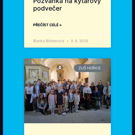
Pozvánka na kytarový
podvečer
PŘEČÍST CELÉ »
Blanka Bihelerová
9. 6. 2026
ZUŠ HOŘICE