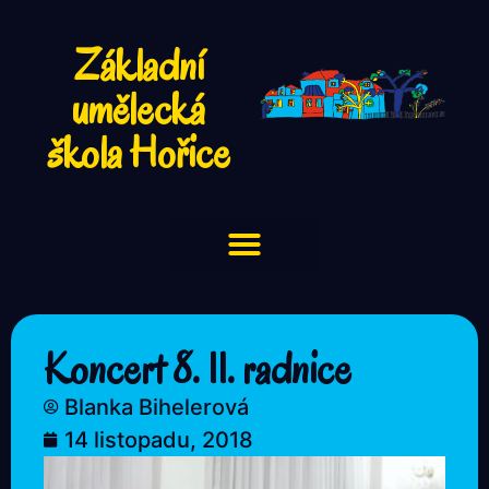
Základní
umělecká
škola Hořice
Koncert 8. 11. radnice
Blanka Bihelerová
14 listopadu, 2018