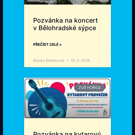
Pozvánka na koncert
v Bělohradské sýpce
PŘEČÍST CELÉ »
Blanka Bihelerová
19. 6. 2026
ZUŠ HOŘICE
Pozvánka na kytarový