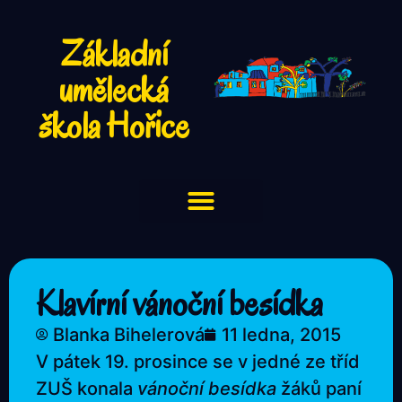
Základní
umělecká
škola Hořice
Klavírní vánoční besídka
Blanka Bihelerová
11 ledna, 2015
V pátek 19. prosince se v jedné ze tříd
ZUŠ konala
vánoční besídka
žáků paní