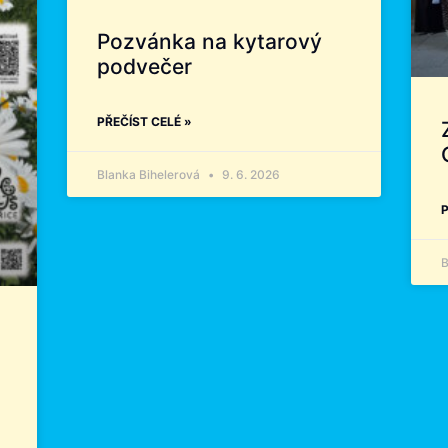
Pozvánka na kytarový
podvečer
PŘEČÍST CELÉ »
Blanka Bihelerová
9. 6. 2026
P
B