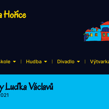
a Hořice
škole
Hudba
Divadlo
Výtvark
dy Luďka Václavů
2021