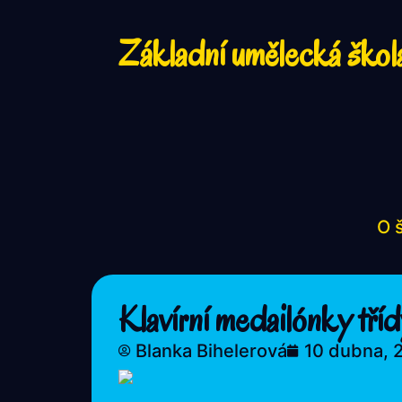
Základní umělecká škol
O 
Klavírní medailónky tří
Blanka Bihelerová
10 dubna, 