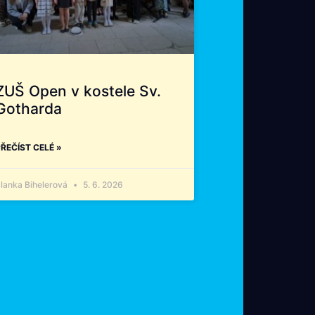
ZUŠ Open v kostele Sv.
Gotharda
ŘEČÍST CELÉ »
lanka Bihelerová
5. 6. 2026