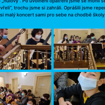
o „nulový“. Po uvolnění opatření jsme se mohli
avřeli“, trochu jsme si zahráli. Oprášili jsme r
 si malý koncert sami pro sebe na chodbě školy. 