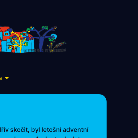
a
v skočit, byl letošní adventní