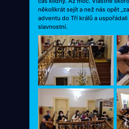
čas klidný. Až moc. Vlastně skor
několikrát sejít a než nás opět „z
adventu do Tří králů a uspořádali
slavnostní.