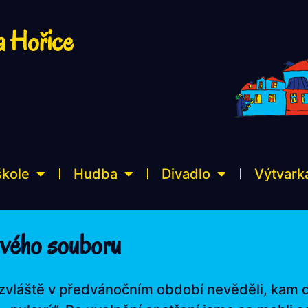
a Hořice
škole
Hudba
Divadlo
Výtvark
ového souboru
vláště v předvánočním období nevěděli, kam dří