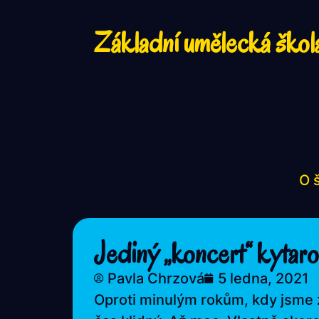
Základní umělecká škol
O 
Jediný „koncert“ kytar
Pavla Chrzová
5 ledna, 2021
Oproti minulým rokům, kdy jsme z