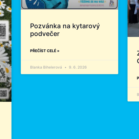
Pozvánka na kytarový
podvečer
PŘEČÍST CELÉ »
Blanka Bihelerová
9. 6. 2026
P
B