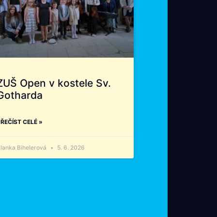
ZUŠ Open v kostele Sv.
Gotharda
ŘEČÍST CELÉ »
lanka Bihelerová
5. 6. 2026