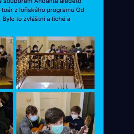
 se souborem Andante aledeto
epertoár z loňského programu Od
Bylo to zvláštní a tiché a