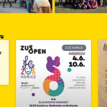
ru
ZUŠ HOŘICE
7