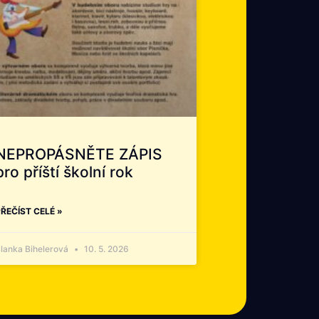
NEPROPÁSNĚTE ZÁPIS
pro příští školní rok
ŘEČÍST CELÉ »
lanka Bihelerová
10. 5. 2026