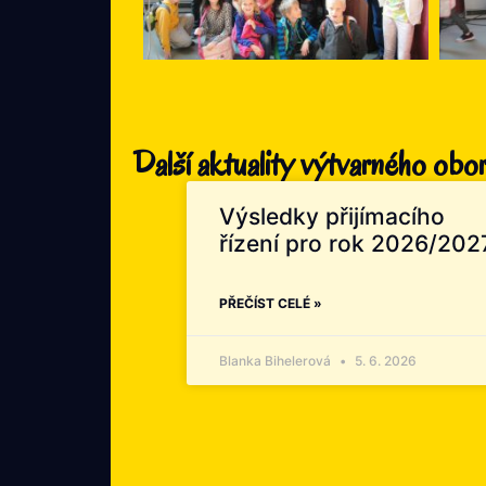
Další aktuality výtvarného obo
Výsledky přijímacího
řízení pro rok 2026/202
PŘEČÍST CELÉ »
Blanka Bihelerová
5. 6. 2026