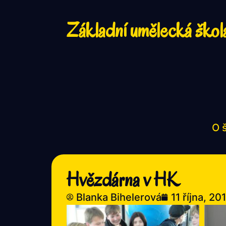
Základní umělecká škol
O 
Hvězdárna v HK
Blanka Bihelerová
11 října, 20