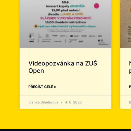
Videopozvánka na ZUŠ
Open
PŘEČÍST CELÉ »
P
Blanka Bihelerová
4. 6. 2026
B