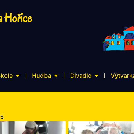
a Hořice
škole
Hudba
Divadlo
Výtvark
15