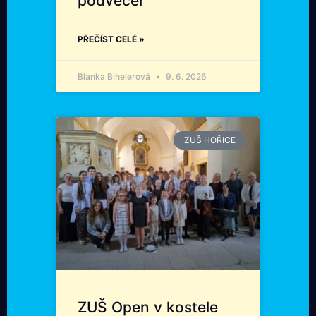
podvečer
PŘEČÍST CELÉ »
Blanka Bihelerová
9. 6. 2026
ZUŠ HOŘICE
ZUŠ Open v kostele