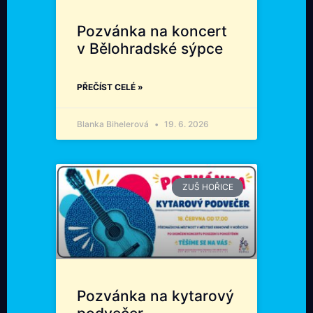
Pozvánka na koncert
v Bělohradské sýpce
PŘEČÍST CELÉ »
Blanka Bihelerová
19. 6. 2026
ZUŠ HOŘICE
Pozvánka na kytarový