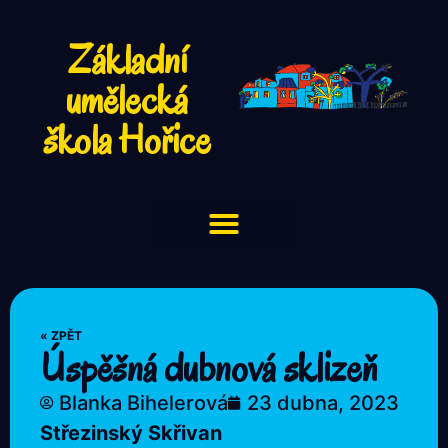
Základní
umělecká
škola Hořice
« ZPĚT
Úspěšná dubnová sklizeň
Blanka Bihelerová
23 dubna, 2023
Střezinský Skřivan