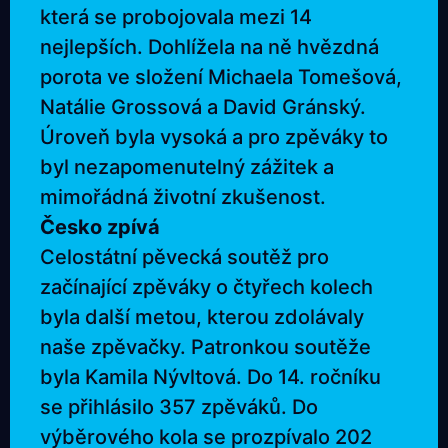
která se probojovala mezi 14
nejlepších. Dohlížela na ně hvězdná
porota ve složení Michaela Tomešová,
Natálie Grossová a David Gránský.
Úroveň byla vysoká a pro zpěváky to
byl nezapomenutelný zážitek a
mimořádná životní zkušenost.
Česko zpívá
Celostátní pěvecká soutěž pro
začínající zpěváky o čtyřech kolech
byla další metou, kterou zdolávaly
naše zpěvačky. Patronkou soutěže
byla Kamila Nývltová. Do 14. ročníku
se přihlásilo 357 zpěváků. Do
výběrového kola se prozpívalo 202