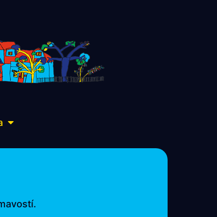
a
mavostí.