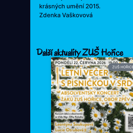
krásných umění 2015.
Zdenka Vaškovová
Další aktuality ZUŠ Hořice
ZUŠ HOŘIC