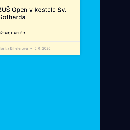
ZUŠ Open v kostele Sv.
Gotharda
ŘEČÍST CELÉ »
lanka Bihelerová
5. 6. 2026