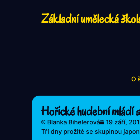
Základní umělecká škol
O 
Hořické hudební mládí s
Blanka Bihelerová
19 září, 20
Tři dny prožité se skupinou japon