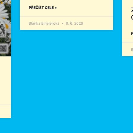
PŘEČÍST CELÉ »
Blanka Bihelerová
9. 6. 2026
P
B