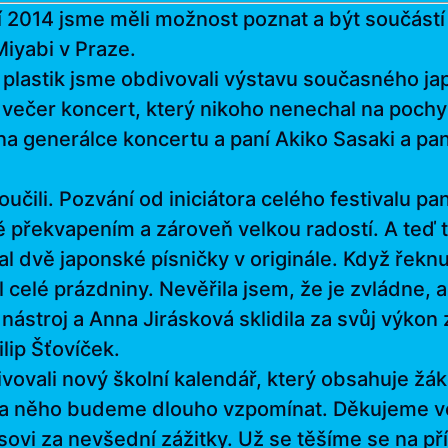
 2014 jsme měli možnost poznat a být součástí
iyabi v Praze.
 plastik jsme obdivovali výstavu současného j
A večer koncert, který nikoho nenechal na pochy
na generálce koncertu a paní Akiko Sasaki a pan
loučili. Pozvání od iniciátora celého festivalu
 překvapením a zároveň velkou radostí. A teď to
 dvě japonské písničky v originále. Když řeknu,
 celé prázdniny. Nevěřila jsem, že je zvládne, al
nástroj a Anna Jirásková sklidila za svůj výkon
lip Šťovíček.
vovali nový školní kalendář, který obsahuje žá
 že na něho budeme dlouho vzpomínat. Děkujeme
ovi za nevšední zážitky. Už se těšíme se na pří