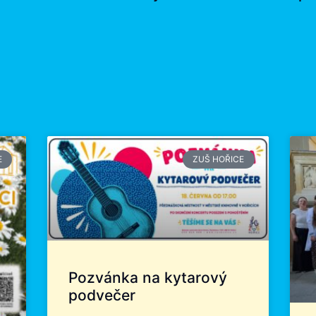
E
ZUŠ HOŘICE
Pozvánka na kytarový
podvečer