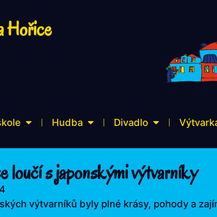
a Hořice
škole
Hudba
Divadlo
Výtvark
e loučí s japonskými výtvarníky
14
ských výtvarníků byly plné krásy, pohody a zají