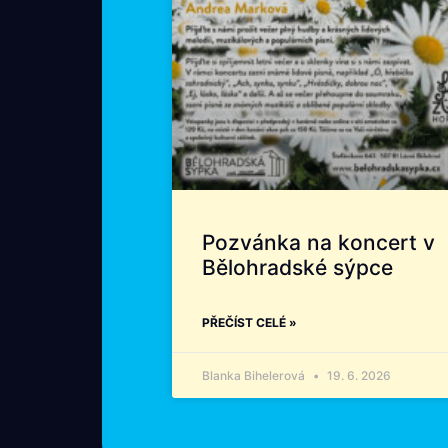
Pozvánka na koncert v
Bělohradské sýpce
PŘEČÍST CELÉ »
Blanka Bihelerová
19. 6. 2026