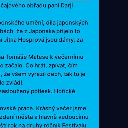
 čajového obřadu paní Darji
aponského umění, díla japonských
bách, že z Japonska přijelo to
í Jitka Hosprová jsou dámy, za
 pana Tomáše Matese k večernímu
 začalo. Co hrát, zpívat, čím
 že všem vyrazil dech, tak to je
e zvládl.
 zasloužený potlesk. Hořické
kovské práce. Krásný večer jsme
 vedení města a hlavně vedoucímu
ští rok na druhý ročník Festivalu