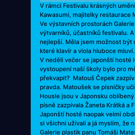
V rámci Festivalu krásných umění
Kawasumi, majitelky restaurace M
Ve výstavních prostorách Galerie
výtvarníků, účastníků festivalu. 
nejlepší. Měla jsem možnost být 
které klavír a viola hluboce mluví.
V neděli večer se japonští hosté 
vystoupení naší školy bylo pro mě
překvapit? Matouš Čepek zazpíval
pravda. Matoušek se písničky učil
Housle jsou v Japonsku oblíbený 
písně zazpívala Žaneta Krátká a Fi
Japonští hosté naopak velmi obdi
si všichni užívali a já myslím,
Galerie plastik panu Tomáši Mates