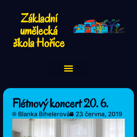
Základní
umělecká
škola Hořice
Flétnový koncert 20. 6.
Blanka Bihelerová
23 června, 2019