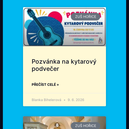
ZUŠ HOŘICE
Pozvánka na kytarový
podvečer
PŘEČÍST CELÉ »
Blanka Bihelerová
9. 6. 2026
ZUŠ HOŘICE