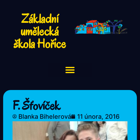
Základní
umělecká
škola Hořice
F. Šťovíček
Blanka Bihelerová
11 února, 2016