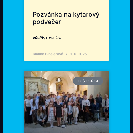
Pozvánka na kytarový
podvečer
PŘEČÍST CELÉ »
Blanka Bihelerová
9. 6. 2026
ZUŠ HOŘICE