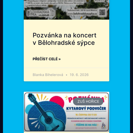
Pozvánka na koncert
v Bělohradské sýpce
PŘEČÍST CELÉ »
Blanka Bihelerová
19. 6. 2026
ZUŠ HOŘICE