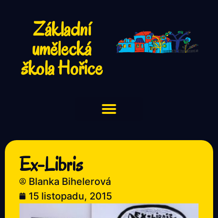
Základní
umělecká
škola Hořice
Ex-Libris
Blanka Bihelerová
15 listopadu, 2015