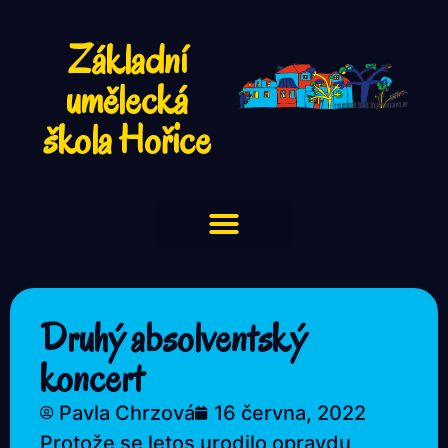
Základní
umělecká
škola Hořice
Druhý absolventský
koncert
Pavla Chrzová
16 června, 2022
Protože se letos urodilo opravdu