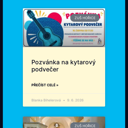
ZUŠ HOŘICE
Pozvánka na kytarový
podvečer
PŘEČÍST CELÉ »
Blanka Bihelerová
9. 6. 2026
ZUŠ HOŘICE