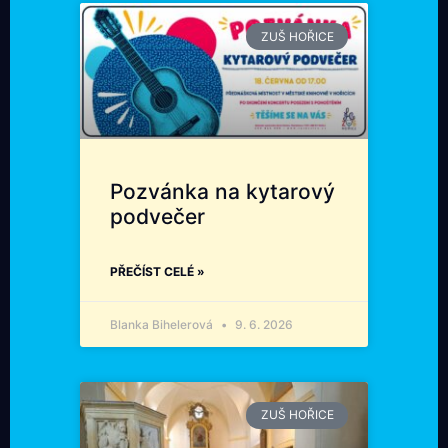
ZUŠ HOŘICE
Pozvánka na kytarový
podvečer
PŘEČÍST CELÉ »
Blanka Bihelerová
9. 6. 2026
ZUŠ HOŘICE