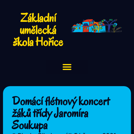
Základní
umělecká
škola Hořice
Domácí flétnový koncert
žáků třídy Jaromíra
Soukupa