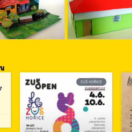
ru
ZUŠ HOŘICE
7