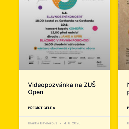
Videopozvánka na ZUŠ
Open
PŘEČÍST CELÉ »
P
Blanka Bihelerová
4. 6. 2026
B