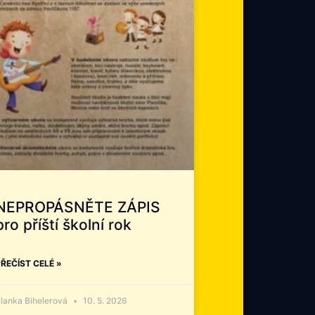
NEPROPÁSNĚTE ZÁPIS
pro příští školní rok
ŘEČÍST CELÉ »
lanka Bihelerová
10. 5. 2026