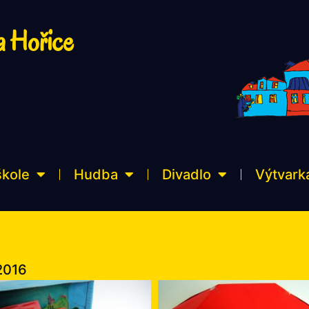
a Hořice
škole
Hudba
Divadlo
Výtvark
2016