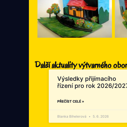
Další aktuality výtvarného obo
Výsledky přijímacího
řízení pro rok 2026/202
PŘEČÍST CELÉ »
Blanka Bihelerová
5. 6. 2026