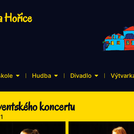
a Hořice
škole
Hudba
Divadlo
Výtvark
lventského koncertu
1