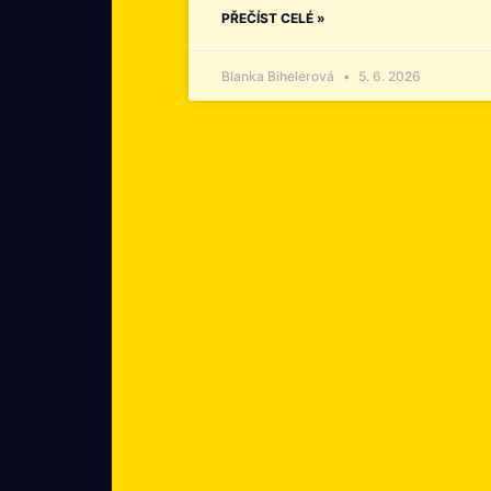
PŘEČÍST CELÉ »
Blanka Bihelerová
5. 6. 2026