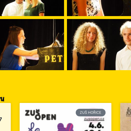
ru
ZUŠ HOŘICE
7