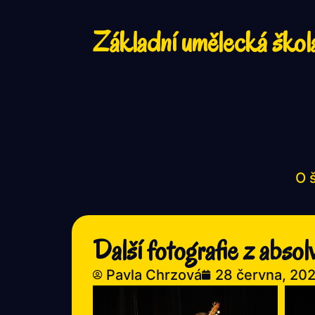
Základní umělecká škol
O 
Další fotografie z abso
Pavla Chrzová
28 června, 202