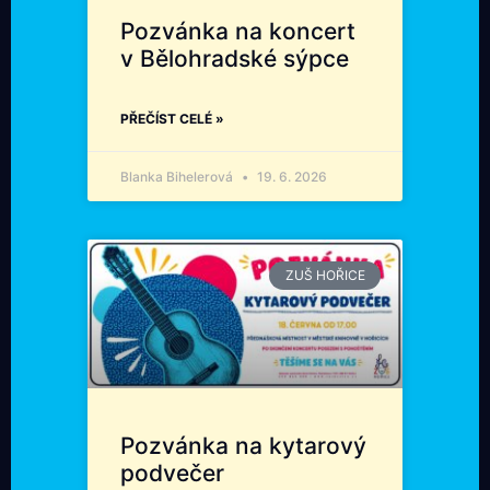
Pozvánka na koncert
v Bělohradské sýpce
PŘEČÍST CELÉ »
Blanka Bihelerová
19. 6. 2026
ZUŠ HOŘICE
Pozvánka na kytarový
podvečer