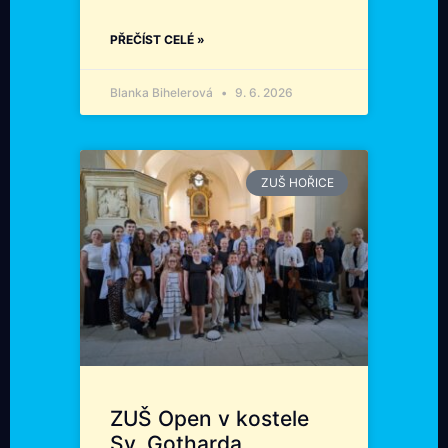
PŘEČÍST CELÉ »
Blanka Bihelerová
9. 6. 2026
ZUŠ HOŘICE
ZUŠ Open v kostele
Sv. Gotharda