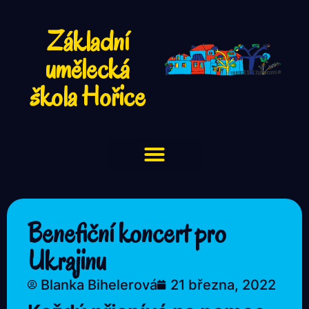
Základní
umělecká
škola Hořice
Benefiční koncert pro
Ukrajinu
Blanka Bihelerová
21 března, 2022