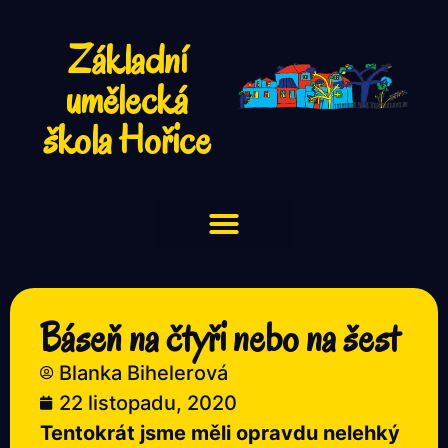
Základní
umělecká
škola Hořice
Báseň na čtyři nebo na šest
Blanka Bihelerová
22 listopadu, 2020
Tentokrát jsme měli opravdu nelehký