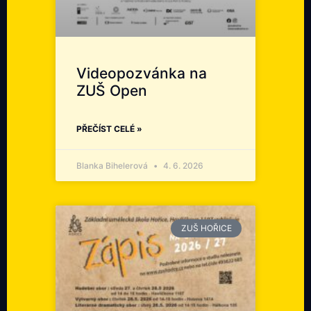
Videopozvánka na
ZUŠ Open
PŘEČÍST CELÉ »
Blanka Bihelerová
4. 6. 2026
ZUŠ HOŘICE