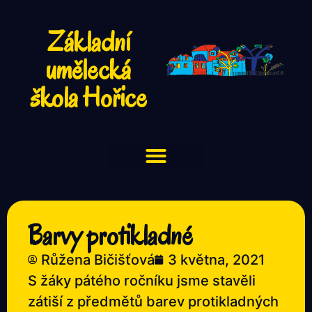
Základní
umělecká
škola Hořice
Barvy protikladné
Růžena Bičišťová
3 května, 2021
S žáky pátého ročníku jsme stavěli
zátiší z předmětů barev protikladných