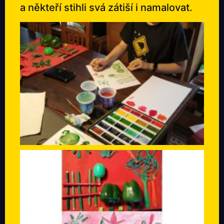
a někteří stihli svá zátiší i namalovat.