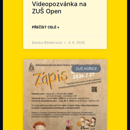
Videopozvánka na
ZUŠ Open
PŘEČÍST CELÉ »
Blanka Bihelerová
4. 6. 2026
ZUŠ HOŘICE