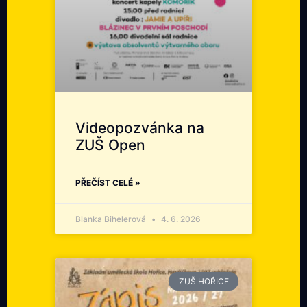
Videopozvánka na
ZUŠ Open
PŘEČÍST CELÉ »
Blanka Bihelerová
4. 6. 2026
ZUŠ HOŘICE