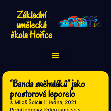
Základní
umělecká
škola Hořice
“Banda sněhuláků” jako
prostorové leporelo
Miloš Šolc
11 ledna, 2021
První lednový týden jsme se s