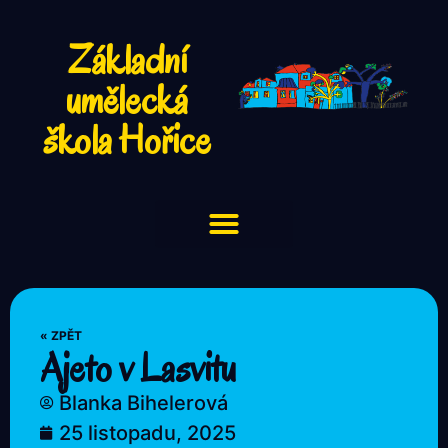
Základní
umělecká
škola Hořice
« ZPĚT
Ajeto v Lasvitu
Blanka Bihelerová
25 listopadu, 2025