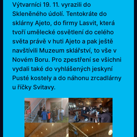
Výtvarníci 19. 11. vyrazili do
Skleněného údolí. Tentokráte do
sklárny Ajeto, do firmy Lasvit, která
tvoří umělecké osvětlení do celého
světa právě v huti Ajeto a pak ještě
navštívili Muzeum sklářství, to vše v
Novém Boru. Pro zpestření se všichni
vydali také do vyhlášených jeskyní
Pusté kostely a do náhonu zrcadlárny
u říčky Svitavy.