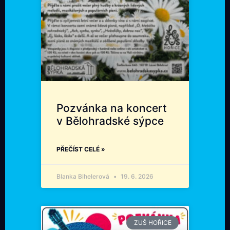
Pozvánka na koncert
v Bělohradské sýpce
PŘEČÍST CELÉ »
Blanka Bihelerová
19. 6. 2026
ZUŠ HOŘICE