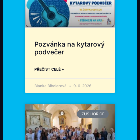
Pozvánka na kytarový
podvečer
PŘEČÍST CELÉ »
Blanka Bihelerová
9. 6. 2026
ZUŠ HOŘICE