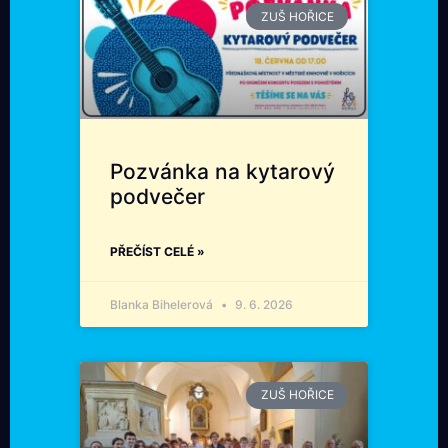
ZUŠ HOŘICE
Pozvánka na kytarový
podvečer
PŘEČÍST CELÉ »
Blanka Bihelerová
9. 6. 2026
ZUŠ HOŘICE