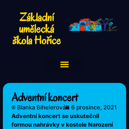
Základní
umělecká
škola Hořice
Adventní koncert
Blanka Bihelerová
6 prosince, 2021
Adventní koncert se uskutečnil
formou nahrávky v kostele Narození