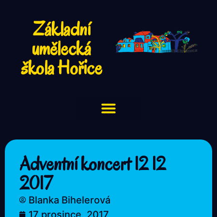
Základní
umělecká
škola Hořice
Adventní koncert 12 12
2017
Blanka Bihelerová
17 prosince, 2017