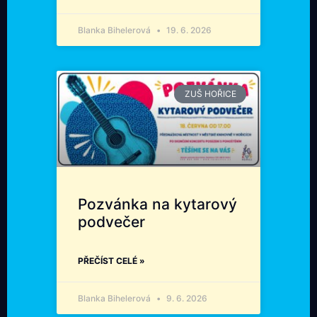
Blanka Bihelerová
19. 6. 2026
ZUŠ HOŘICE
Pozvánka na kytarový
podvečer
PŘEČÍST CELÉ »
Blanka Bihelerová
9. 6. 2026