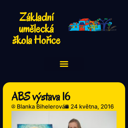
Základní
umělecká
škola Hořice
ABS výstava 16
Blanka Bihelerová
24 května, 2016