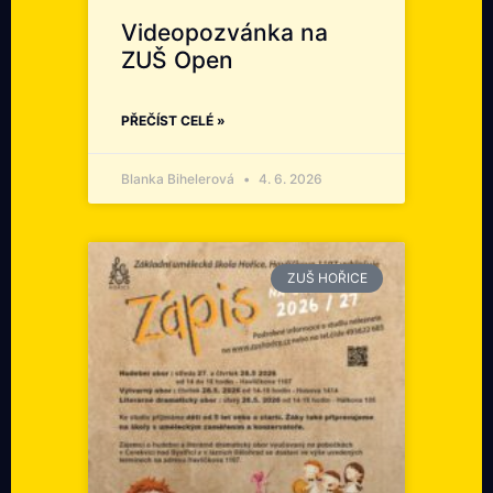
Videopozvánka na
ZUŠ Open
PŘEČÍST CELÉ »
Blanka Bihelerová
4. 6. 2026
ZUŠ HOŘICE