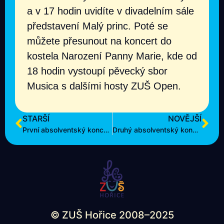
a v 17 hodin uvidíte v divadelním sále
představení Malý princ. Poté se
můžete přesunout na koncert do
kostela Narození Panny Marie, kde od
18 hodin vystoupí pěvecký sbor
Musica s dalšími hosty ZUŠ Open.
STARŠÍ
NOVĚJŠÍ
První absolventský koncert ZUŠ Hořice 2024
Druhý absolventský koncert
© ZUŠ Hořice 2008–2025