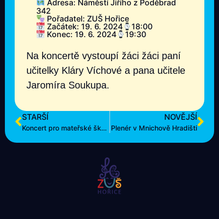
Adresa: Náměstí Jiřího z Poděbrad
342
Pořadatel: ZUŠ Hořice
Začátek: 19. 6. 2024
18:00
Konec: 19. 6. 2024
19:30
Na koncertě vystoupí žáci žáci paní
učitelky Kláry Víchové a pana učitele
Jaromíra Soukupa.
STARŠÍ
NOVĚJŠÍ
Koncert pro mateřské školy
Plenér v Mnichově Hradišti
© ZUŠ Hořice 2008–2025