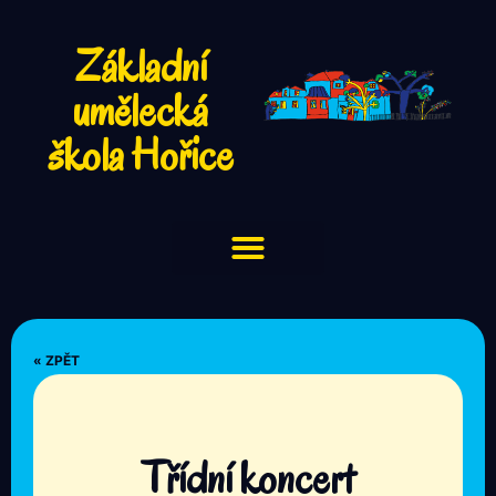
Základní
umělecká
škola Hořice
« ZPĚT
Třídní koncert